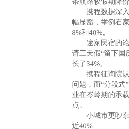
条航路较假期降
携程数据深入，范
幅显豁，举例石家
8%和40%。
途家民宿的论述
请三天假“留下国
长了34%。
携程征询院认为
问题，而“分段式
业在岑岭期的承
点。
小城市更吵杂，
近40%