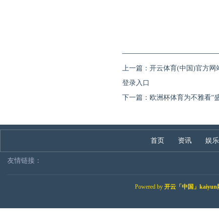
上一篇：
开云体育(中国)官方网站
登录入口
下一篇：
欧洲杯体育为不雅看“盛
首页
资讯
娱乐
友情链接：
Powered by
开云「中国」kaiyu