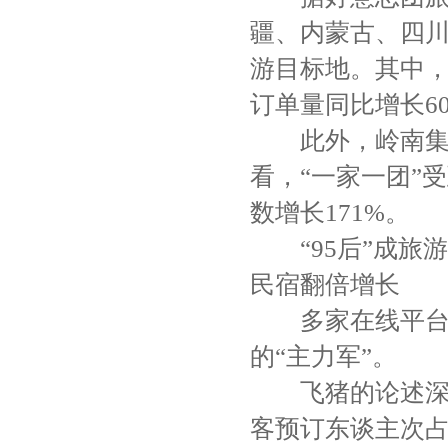
疆、内蒙古、四
游目标地。其中，
订单量同比增长6
此外，岭南集团
看，“一家一团”
数增长171%。
“95后”成旅游
民宿翻倍增长
多家在线平台的
的“主力军”。
飞猪的论述深入
客预订东谈主次占