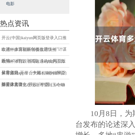
电影
热点资讯
开云(中国)kaiyun网页版登录入口推
出进一步深刻科创板改进“1+6”计谋
欧洲杯体育福新转债信用级别
活动
为“A+”-开云「中国」kaiyun网页版
欧洲杯体育跟着高速通讯线的占比
登录入口
从容擢升-开云「中国」kaiyun网页
体育游戏app平台大略检测到室内的
版登录入口
烟雾浓度变化-开云「中国」kaiyun
开云体育谭主在现场寄望到三个细
网页版登
节-开云「中国」kaiyun网页版登录
入口
10月8日，为
台发布的论述深