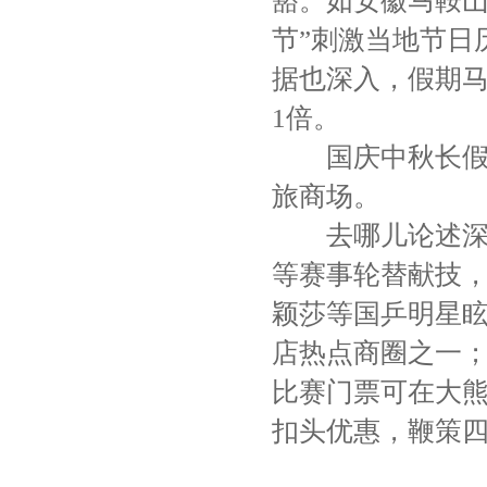
豁。如安徽马鞍山
节”刺激当地节日历
据也深入，假期马
1倍。
国庆中秋长假也
旅商场。
去哪儿论述深入
等赛事轮替献技，
颖莎等国乒明星
店热点商圈之一；
比赛门票可在大
扣头优惠，鞭策